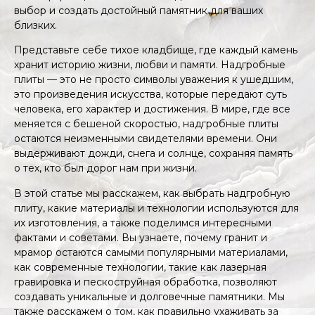
выбор и создать достойный памятник для ваших
близких.
Представьте себе тихое кладбище, где каждый камень
хранит историю жизни, любви и памяти. Надгробные
плиты — это не просто символы уважения к ушедшим,
это произведения искусства, которые передают суть
человека, его характер и достижения. В мире, где все
меняется с бешеной скоростью, надгробные плиты
остаются неизменными свидетелями времени. Они
выдерживают дожди, снега и солнце, сохраняя память
о тех, кто был дорог нам при жизни.
В этой статье мы расскажем, как выбрать надгробную
плиту, какие материалы и технологии используются для
их изготовления, а также поделимся интересными
фактами и советами. Вы узнаете, почему гранит и
мрамор остаются самыми популярными материалами,
как современные технологии, такие как лазерная
гравировка и пескоструйная обработка, позволяют
создавать уникальные и долговечные памятники. Мы
также расскажем о том, как правильно ухаживать за