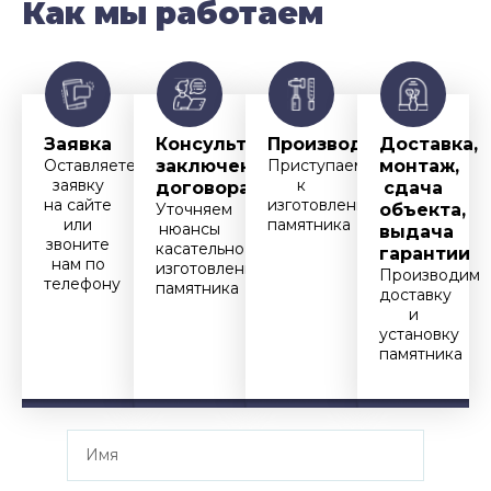
Как мы работаем
Заявка
Консультация,
Производство
Доставка,
Оставляете
заключение
Приступаем
монтаж,
заявку
к
договора
сдача
на сайте
изготовлению
Уточняем
объекта,
или
памятника
нюансы
выдача
звоните
касательно
гарантии
нам по
изготовления
Производим
телефону
памятника
доставку
и
установку
памятника