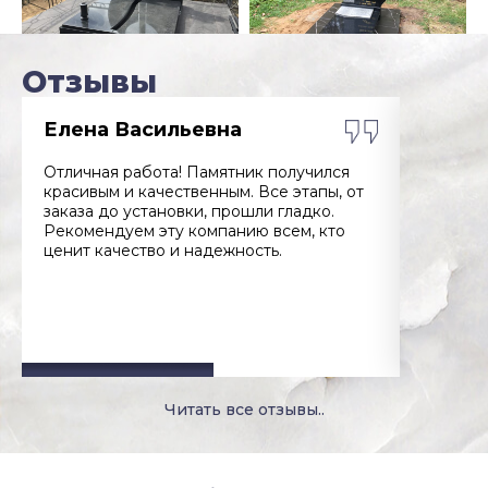
Отзывы
Смотреть все работы ..
Елена Васильевна
Дмитр
Отличная работа! Памятник получился
Заказыв
красивым и качественным. Все этапы, от
дедушки
заказа до установки, прошли гладко.
учитыва
Рекомендуем эту компанию всем, кто
за проф
ценит качество и надежность.
к клиент
Читать все отзывы..