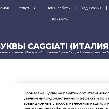
авная
Услуги
Наши работы
Виды камня
Контакты
УКВЫ CAGGIATI (ИТАЛИЯ
лавная страница
»
Товары
»
Бронзовые буквы Caggiati (Италия) высота 3
Бронзовые буквы на памятник от итальянског
увеличения художественного эффекта и при
традиционные способы нанесения надписи и
плиту монумента Вы можете заказать и купит