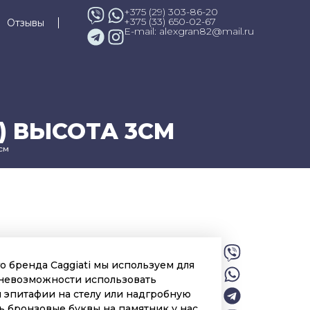
+375 (29) 303-86-20
+375 (33) 650-02-67
Отзывы
E-mail: alexgran82@mail.ru
) ВЫСОТА 3СМ
см
о бренда Caggiati мы используем для
 невозможности использовать
 эпитафии на стелу или надгробную
ь бронзовые буквы на памятник у нас