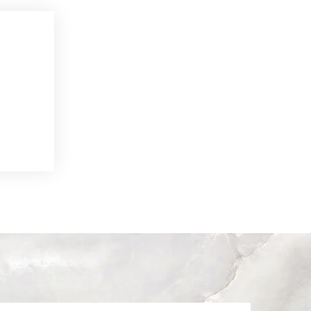
Доставка, монтаж, сдача
объекта, выдача
гарантии
Производим доставку
и установку
памятника
Отправить заявку